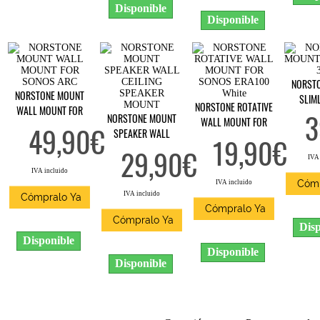
Disponible
Disponible
NORST
NORSTONE MOUNT
SLIM
NORSTONE ROTATIVE
WALL MOUNT FOR
3
NORSTONE MOUNT
WALL MOUNT FOR
SONOS ARC
49,90€
SPEAKER WALL
SONOS ERA100 White
19,90€
CEILING SPEAKER
29,90€
IVA 
MOUNT
IVA incluido
Cómp
IVA incluido
IVA incluido
Cómpralo Ya
Cómpralo Ya
Cómpralo Ya
Disp
Disponible
Disponible
Disponible