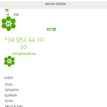
INICIAR SESIÓN
0
ESP
+34 951 44 10
10
info@reydis.es
AUDIO
DUAL
DYNAVOX
ELIPSON
ELTAX
HECO AUDIO