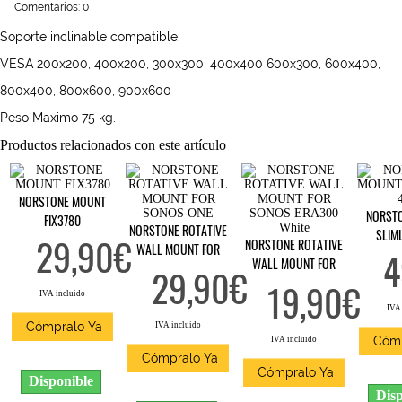
Comentarios: 0
Soporte inclinable compatible:
VESA 200x200, 400x200, 300x300, 400x400 600x300, 600x400,
800x400, 800x600, 900x600
Peso Maximo 75 kg.
Productos relacionados con este artículo
NORSTONE MOUNT
NORST
FIX3780
NORSTONE ROTATIVE
SLIM
29,90€
NORSTONE ROTATIVE
WALL MOUNT FOR
4
WALL MOUNT FOR
SONOS ONE
29,90€
SONOS ERA300 White
19,90€
IVA incluido
IVA 
Cómpralo Ya
IVA incluido
Cómp
IVA incluido
Cómpralo Ya
Cómpralo Ya
Disponible
Disp